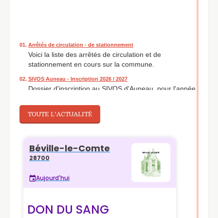
01.
Arrêtés de circulation - de stationnement
Voici la liste des arrêtés de circulation et de
stationnement en cours sur la commune.
02.
SIVOS Auneau - Inscription 2026 / 2027
Dossier d'inscription au SIVOS d'Auneau, pour l'année
2026/2027.
03.
Cartes d'identité Passeports et Cartes Grises
TOUTE L'ACTUALITÉ
La Mairie de Béville-le-Comte ne fait pas les
documents d'identité. Cependant vous pouvez
demander le renouvellement de votre carte d'identité
ou de votre passeport uniquement dans certaines
communes du département. Pour savoir lesquelles,
rendez-vous ici. Concernant les cartes grises, la
démarche est expliquée ici aussi.
04.
Inscription Cantine
Dossier pour l’inscription à la cantine pour l'année
scolaire 2026/2027.