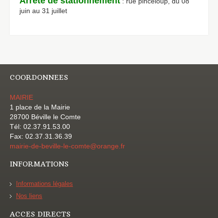
Arrêté de stationnement
: rue pinceloup, du 08
juin au 31 juillet
COORDONNEES
MAIRIE
1 place de la Mairie
28700 Béville le Comte
Tél: 02.37.91.53.00
Fax: 02.37.31.36.39
mairie-de-beville-le-comte@orange.fr
INFORMATIONS
Informations légales
Nos liens
ACCES DIRECTS