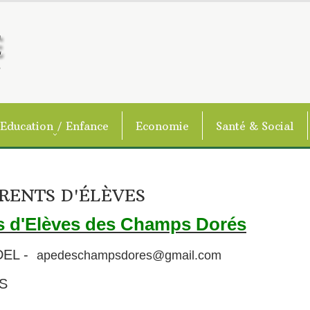
Education / Enfance
Economie
Santé & Social
RENTS D'ÉLÈVES
s d'Elèves
des Champs Dorés
EL -
apedeschampsdores@gmail.com
S